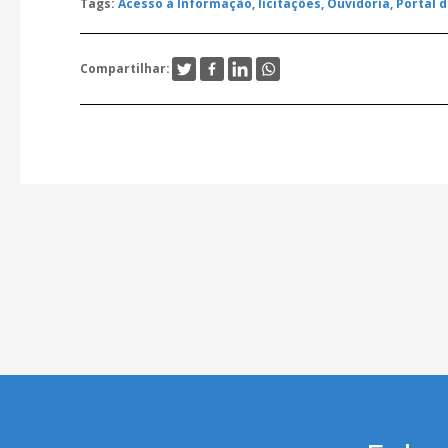
Tags:
Acesso à Informação,
licitações,
Ouvidoria,
Portal 
Compartilhar: