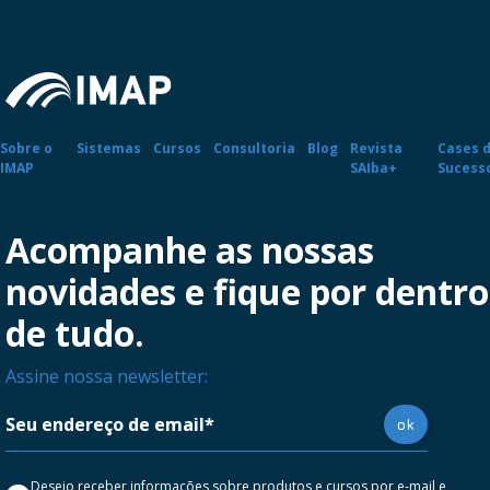
Sobre o
Sistemas
Cursos
Consultoria
Blog
Revista
Cases 
IMAP
SAIba+
Sucess
Acompanhe as nossas
novidades e fique por dentro
de tudo.
Assine nossa newsletter:
Desejo receber informações sobre produtos e cursos por e-mail e