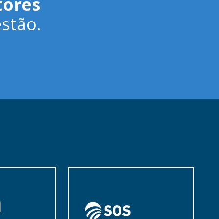
tores
stão.