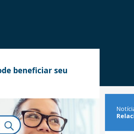
de beneficiar seu
Notíci
Relac