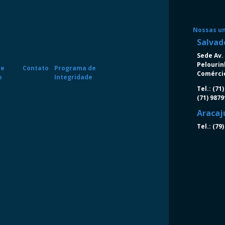
Nossas u
Salvad
Sede Av. 
Pelourin
de
Contato
Programa de
Comércio
o
Integridade
Tel.: (71
(71) 987
Aracaj
Tel.: (79