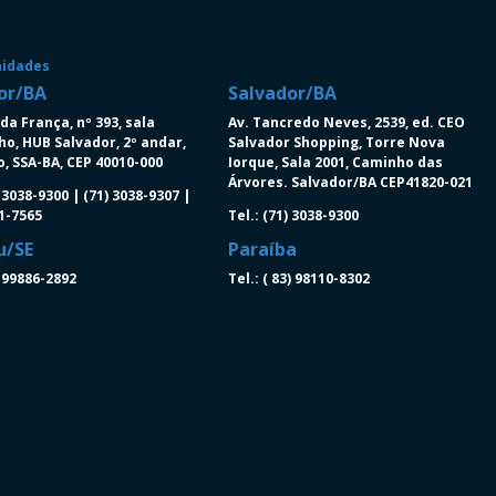
nidades
or/BA
Salvador/BA
da França, nº 393, sala
Av. Tancredo Neves, 2539, ed. CEO
ho, HUB Salvador, 2º andar,
Salvador Shopping, Torre Nova
, SSA-BA, CEP 40010-000
Iorque, Sala 2001, Caminho das
Árvores. Salvador/BA CEP41820-021
) 3038-9300 | (71) 3038-9307 |
91-7565
Tel.: (71) 3038-9300
u/SE
Paraíba
) 99886-2892
Tel.: ( 83) 98110-8302