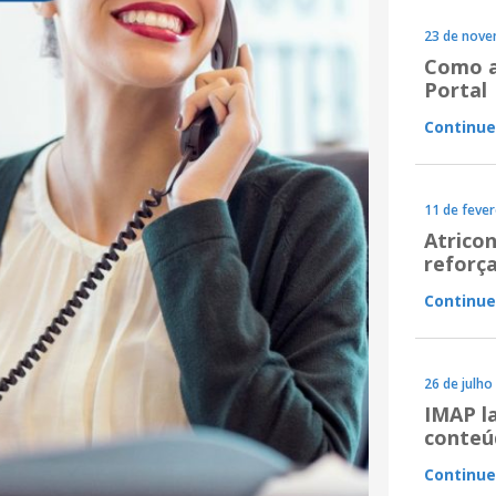
23 de nove
Como a 
Portal
Continue
11 de fever
Atrico
reforça
Continue
26 de julho
IMAP la
conteú
Continue