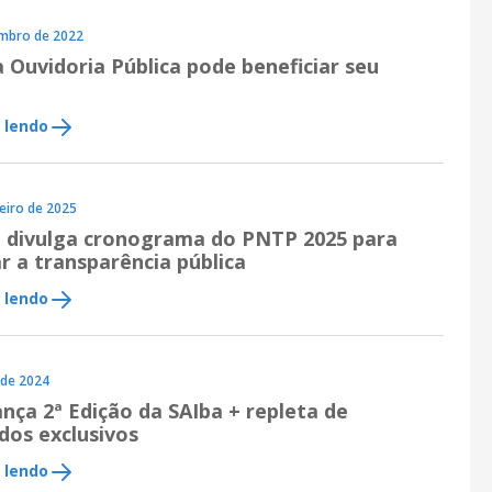
Cases de
mbro de 2022
Ouvidoria Pública pode beneficiar seu
 lendo
eiro de 2025
n divulga cronograma do PNTP 2025 para
r a transparência pública
 lendo
 de 2024
nça 2ª Edição da SAIba + repleta de
dos exclusivos
 lendo