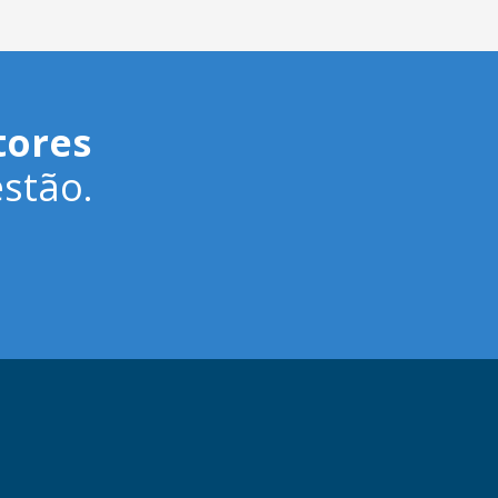
tores
stão.