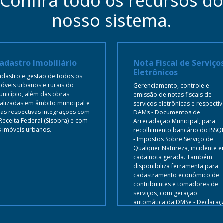
Confira todo os recursos do
nosso sistema.
adastro Imobiliário
Nota Fiscal de Serviço
Eletrônicos
adastro e gestão de todos os
óveis urbanos e rurais do
Gerenciamento, controle e
unicípio, além das obras
emissão de notas fiscais de
alizadas em âmbito municipal e
serviços eletrônicas e respecti
as respectivas integrações com
DAMs - Documentos de
Receita Federal (Sisobra) e com
Arrecadação Municipal, para
s imóveis urbanos.
recolhimento bancário do ISSQ
- Impostos Sobre Serviço de
Qualquer Natureza, incidente 
cada nota gerada. Também
disponibiliza ferramenta para
cadastramento econômico de
contribuintes e tomadores de
serviços, com geração
automática da DMSe - Declaraç
Mensal de Serviços Eletrônica p
contribuinte, além de possibilit