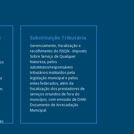
s
Substituição Tributária
ISS Banc
Gerenciamento, fiscalização e
Gerenciamen
recolhimento do ISSQN - Imposto
arrecadaçã
Sobre Serviço de Qualquer
Sobre Servi
Natureza, pelos
Natureza de
vos
substitutos/responsáveis
instituições
tributários instituídos pela
financeiras
legislação municipal e pelos
Município,
N
entes federados, além da
Documento 
fiscalização dos prestadores de
Municipal 
em
serviços oriundos de fora do
Modelo Naci
município, com emissão de DAM-
Documento de Arrecadação
Municipal.
ão
or
ar