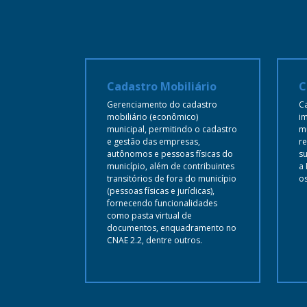
cal
Cadastro Mobiliário
C
mportante
Gerenciamento do cadastro
C
o gestor
mobiliário (econômico)
im
s de
municipal, permitindo o cadastro
m
ceira.
e gestão das empresas,
re
o,
autônomos e pessoas físicas do
su
e de todas
município, além de contribuintes
a 
as no SIAM,
transitórios de fora do município
o
(pessoas físicas e jurídicas),
e relatórios
fornecendo funcionalidades
gam o
como pasta virtual de
de fiscal e
documentos, enquadramento no
io em
CNAE 2.2, dentre outros.
ormações
 e de fácil
forma, o
cionar as
 uma