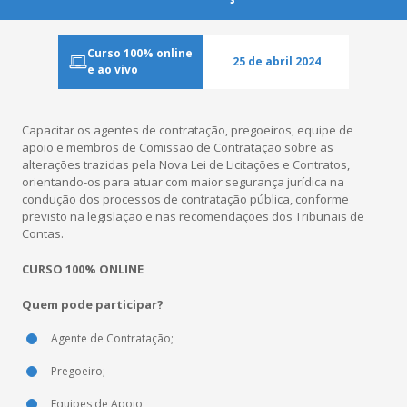
Co
Curso 100% online
25 de abril 2024
e ao vivo
Revis
Capacitar os agentes de contratação, pregoeiros, equipe de
Cases de
apoio e membros de Comissão de Contratação sobre as
alterações trazidas pela Nova Lei de Licitações e Contratos,
orientando-os para atuar com maior segurança jurídica na
condução dos processos de contratação pública, conforme
previsto na legislação e nas recomendações dos Tribunais de
Contas.
CURSO 100% ONLINE
Quem pode participar?
Agente de Contratação;
Pregoeiro;
Equipes de Apoio;