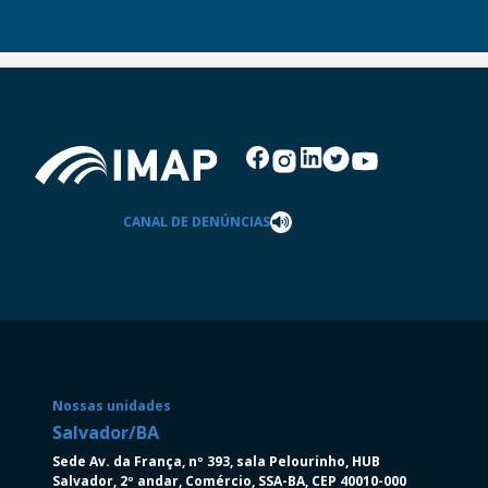
CANAL DE DENÚNCIAS
Nossas unidades
Salvador/BA
Salva
Sede Av. da França, nº 393, sala Pelourinho, HUB
Av. Tan
Salvador, 2º andar, Comércio, SSA-BA, CEP 40010-000
Torre N