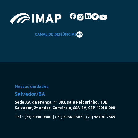
CANAL DE DENÚNCIAS
Nossas unidades
Salvador/BA
Salva
Sede Av. da França, nº 393, sala Pelourinho, HUB
Av. Tan
Salvador, 2º andar, Comércio, SSA-BA, CEP 40010-000
Torre N
Salvado
Tel.: (71) 3038-9300 | (71) 3038-9307 | (71) 98791-7565
Tel.: (7