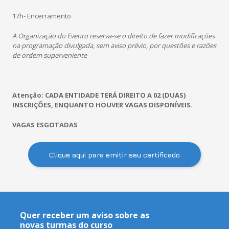
17h- Encerramento
A Organização do Evento reserva-se o direito de fazer modificações
na programação divulgada, sem aviso prévio, por questões e razões
de ordem superveniente
Atenção: CADA ENTIDADE TERÁ DIREITO A 02 (DUAS)
INSCRIÇÕES, ENQUANTO HOUVER VAGAS DISPONÍVEIS.
VAGAS ESGOTADAS
Clique aqui para emitir seu certificado
Quer receber um aviso sobre as
novas turmas do curso