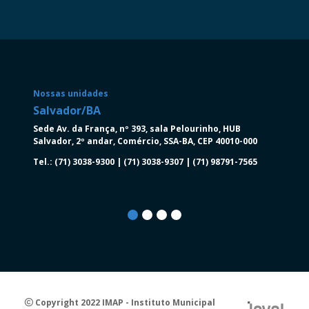
Nossas unidades
Salvador/BA
Salva
Sede Av. da França, nº 393, sala Pelourinho, HUB
Av. Tan
Salvador, 2º andar, Comércio, SSA-BA, CEP 40010-000
Torre N
Salvado
Tel.: (71) 3038-9300 | (71) 3038-9307 | (71) 98791-7565
Tel.: (7
Copyright 2022 IMAP - Instituto Municipal