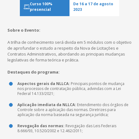
Co
Curso 100%
De 16 a 17 de agosto
presencial
2023
Sobre o Evento:
Revis
A trilha de conhecimento será divida em 5 módulos com o objetivo
Cases de
de aprofundar o estudo a respeito da Nova de Licitações e
Contratos Administrativos, abordando as principais mudanças
legislativas de forma teórica e prática.
Destaques do programa:
Aspectos gerais da NLLCA:
Principais pontos de mudança
nos processos de contratação pública, advindas com a Lei
Federal 14.133/2021;
Aplicação imediata da NLLCA:
Entendimento dos órgãos de
Controle sobre a aplicação das normas. Diretrizes para
aplicação da norma baseada na segurança jurídica;
Revogação das normas:
Revogação das Leis Federais
8.666/93, 10.520/2002 e 12.462/2011;