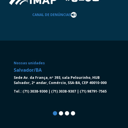
CANAL DE DENÚNCIAS
Nossas unidades
Salvador/BA
Salva
Sede Av. da França, nº 393, sala Pelourinho, HUB
Av. Tan
Salvador, 2º andar, Comércio, SSA-BA, CEP 40010-000
Torre N
Salvado
Tel.: (71) 3038-9300 | (71) 3038-9307 | (71) 98791-7565
Tel.: (7