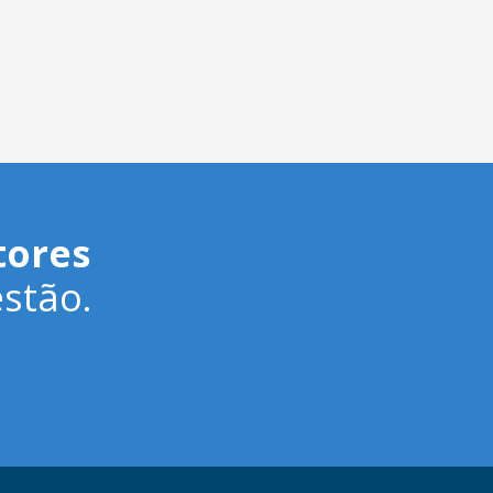
tores
stão.