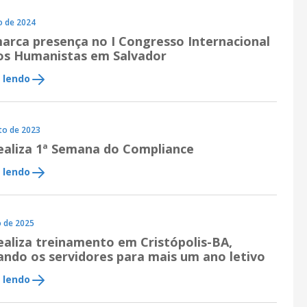
Cases de
o de 2024
arca presença no I Congresso Internacional
os Humanistas em Salvador
 lendo
to de 2023
ealiza 1ª Semana do Compliance
 lendo
o de 2025
ealiza treinamento em Cristópolis-BA,
ando os servidores para mais um ano letivo
 lendo