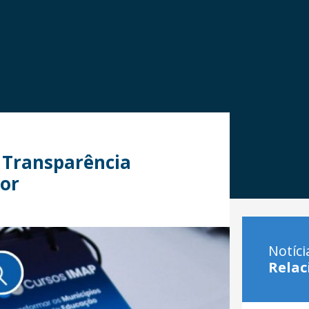
 Transparência
dor
Notíci
Relac