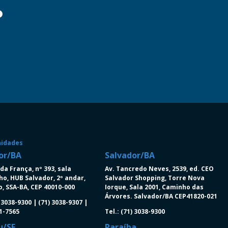
nidades
or/BA
Salvador/BA
da França, nº 393, sala
Av. Tancredo Neves, 2539, ed. CEO
ho, HUB Salvador, 2º andar,
Salvador Shopping, Torre Nova
, SSA-BA, CEP 40010-000
Iorque, Sala 2001, Caminho das
Árvores. Salvador/BA CEP41820-021
) 3038-9300 | (71) 3038-9307 |
91-7565
Tel.: (71) 3038-9300
u/SE
Paraíba