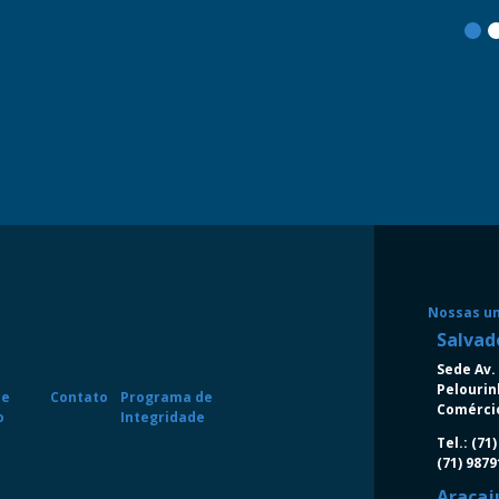
Nossas u
Salvad
Sede Av. 
Pelourin
de
Contato
Programa de
Comércio
o
Integridade
Tel.: (71
(71) 987
Aracaj