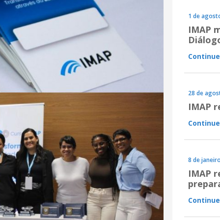
1 de agost
IMAP m
Diálog
Continue
28 de agos
IMAP r
Continue
8 de janeir
IMAP r
prepar
Continue