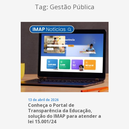
Co
Tag:
Gestão Pública
Revis
Cases de
13 de abril de 2026
Conheça o Portal de
Transparência da Educação,
solução do IMAP para atender a
lei 15.001/24