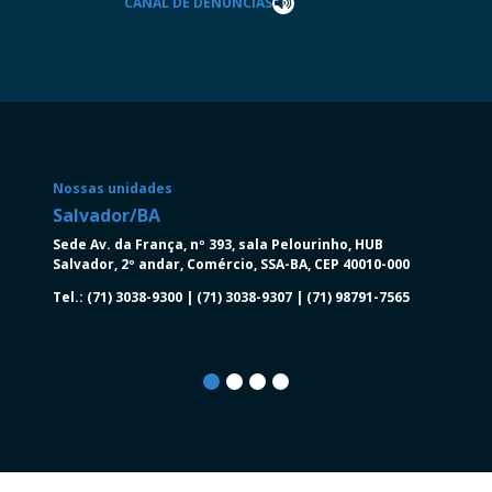
CANAL DE DENÚNCIAS
Nossas unidades
Salvador/BA
Salva
Sede Av. da França, nº 393, sala Pelourinho, HUB
Av. Tan
Salvador, 2º andar, Comércio, SSA-BA, CEP 40010-000
Torre N
Salvado
Tel.: (71) 3038-9300 | (71) 3038-9307 | (71) 98791-7565
Tel.: (7