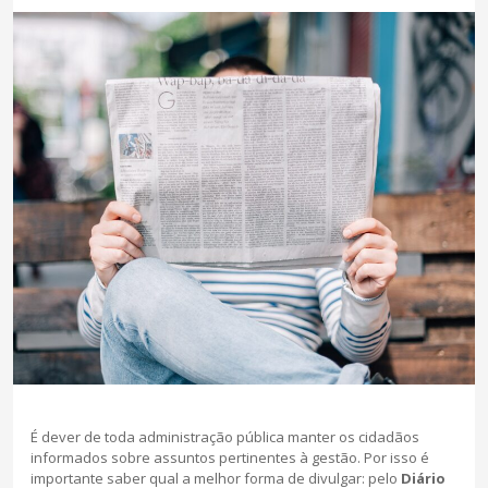
Co
Revis
Cases de
É dever de toda administração pública manter os cidadãos
informados sobre assuntos pertinentes à gestão. Por isso é
importante saber qual a melhor forma de divulgar: pelo
Diário